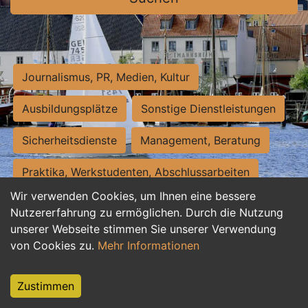
Journalismus, PR, Medien, Kultur
Ausbildungsplätze
Sonstige Dienstleistungen
Sicherheitsdienste
Management, Beratung
Praktika, Werkstudenten, Abschlussarbeiten
Wir verwenden Cookies, um Ihnen eine bessere
Personalwesen
Assistenz, Sekretariat
Nutzererfahrung zu ermöglichen. Durch die Nutzung
unserer Webseite stimmen Sie unserer Verwendung
Hilfskräfte, Aushilfs- und Nebenjobs
von Cookies zu.
Mehr Informationen
Einkauf, Logistik, Materialwirtschaft
Zustimmen
Weiterbildung, Studium, duale Ausbildung