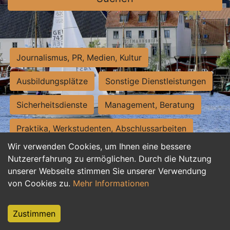
Journalismus, PR, Medien, Kultur
Ausbildungsplätze
Sonstige Dienstleistungen
Sicherheitsdienste
Management, Beratung
Praktika, Werkstudenten, Abschlussarbeiten
Wir verwenden Cookies, um Ihnen eine bessere
Personalwesen
Assistenz, Sekretariat
Nutzererfahrung zu ermöglichen. Durch die Nutzung
unserer Webseite stimmen Sie unserer Verwendung
Hilfskräfte, Aushilfs- und Nebenjobs
von Cookies zu.
Mehr Informationen
Einkauf, Logistik, Materialwirtschaft
Zustimmen
Weiterbildung, Studium, duale Ausbildung