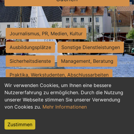
Journalismus, PR, Medien, Kultur
Ausbildungsplätze
Sonstige Dienstleistungen
Sicherheitsdienste
Management, Beratung
Praktika, Werkstudenten, Abschlussarbeiten
Wir verwenden Cookies, um Ihnen eine bessere
Personalwesen
Assistenz, Sekretariat
Nutzererfahrung zu ermöglichen. Durch die Nutzung
unserer Webseite stimmen Sie unserer Verwendung
Hilfskräfte, Aushilfs- und Nebenjobs
von Cookies zu.
Mehr Informationen
Einkauf, Logistik, Materialwirtschaft
Zustimmen
Weiterbildung, Studium, duale Ausbildung