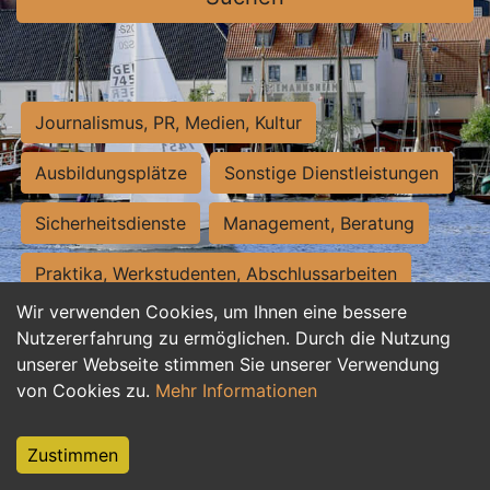
Journalismus, PR, Medien, Kultur
Ausbildungsplätze
Sonstige Dienstleistungen
Sicherheitsdienste
Management, Beratung
Praktika, Werkstudenten, Abschlussarbeiten
Wir verwenden Cookies, um Ihnen eine bessere
Personalwesen
Assistenz, Sekretariat
Nutzererfahrung zu ermöglichen. Durch die Nutzung
unserer Webseite stimmen Sie unserer Verwendung
Hilfskräfte, Aushilfs- und Nebenjobs
von Cookies zu.
Mehr Informationen
Einkauf, Logistik, Materialwirtschaft
Zustimmen
Weiterbildung, Studium, duale Ausbildung