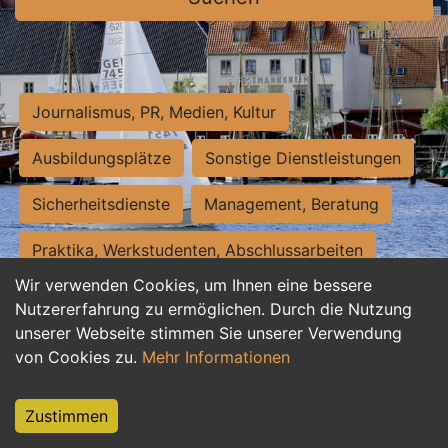
Journalismus, PR, Medien, Kultur
Ausbildungsplätze
Sonstige Dienstleistungen
Sicherheitsdienste
Management, Beratung
Praktika, Werkstudenten, Abschlussarbeiten
Wir verwenden Cookies, um Ihnen eine bessere
Personalwesen
Assistenz, Sekretariat
Nutzererfahrung zu ermöglichen. Durch die Nutzung
unserer Webseite stimmen Sie unserer Verwendung
Hilfskräfte, Aushilfs- und Nebenjobs
von Cookies zu.
Mehr Informationen
Einkauf, Logistik, Materialwirtschaft
Zustimmen
Weiterbildung, Studium, duale Ausbildung