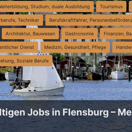
eiterbildung, Studium, duale Ausbildung
Tourismus
rberufe, Techniker
Berufskraftfahrer, Personenbeförder
Architektur, Bauwesen
Gastronomie
Finanzen, Ba
entlicher Dienst
Medizin, Gesundheit, Pflege
Handwe
iehung, Soziale Berufe
ltigen Jobs in Flensburg – Me