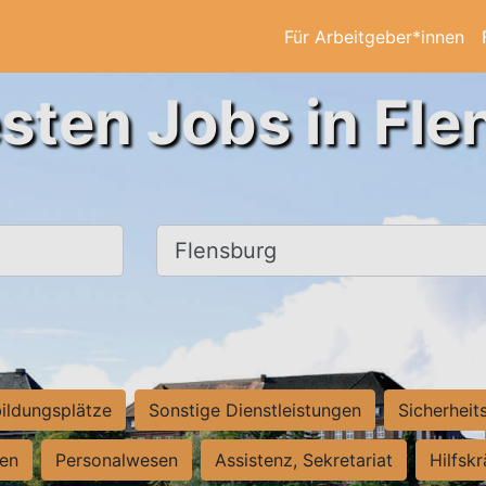
Für Arbeitgeber*innen
sten Jobs in Fl
Ort, Stadt
ildungsplätze
Sonstige Dienstleistungen
Sicherheit
ten
Personalwesen
Assistenz, Sekretariat
Hilfsk