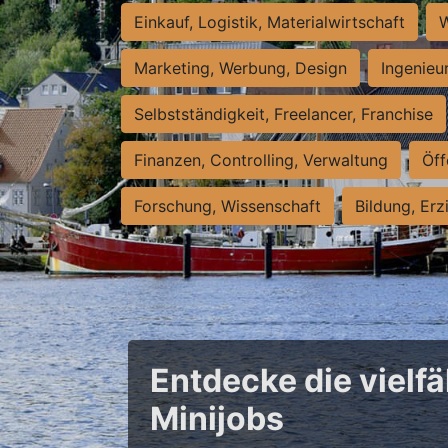
Einkauf, Logistik, Materialwirtschaft
W
Marketing, Werbung, Design
Ingenieu
Selbstständigkeit, Freelancer, Franchise
Finanzen, Controlling, Verwaltung
Öff
Forschung, Wissenschaft
Bildung, Erz
Entdecke die vielfä
Minijobs