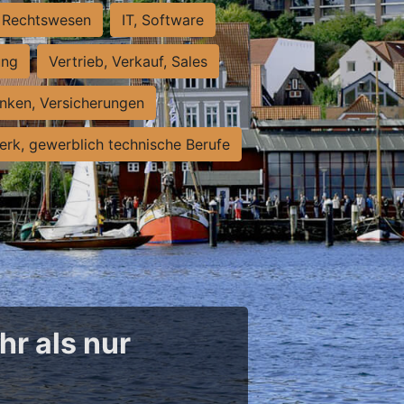
Rechtswesen
IT, Software
ung
Vertrieb, Verkauf, Sales
nken, Versicherungen
rk, gewerblich technische Berufe
hr als nur