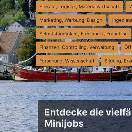
Einkauf, Logistik, Materialwirtschaft
W
Marketing, Werbung, Design
Ingenieu
Selbstständigkeit, Freelancer, Franchise
Finanzen, Controlling, Verwaltung
Öff
Forschung, Wissenschaft
Bildung, Erz
Entdecke die vielfä
Minijobs