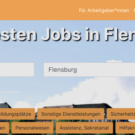
Für Arbeitgeber*innen
sten Jobs in Fl
Ort, Stadt
ildungsplätze
Sonstige Dienstleistungen
Sicherheit
ten
Personalwesen
Assistenz, Sekretariat
Hilfsk