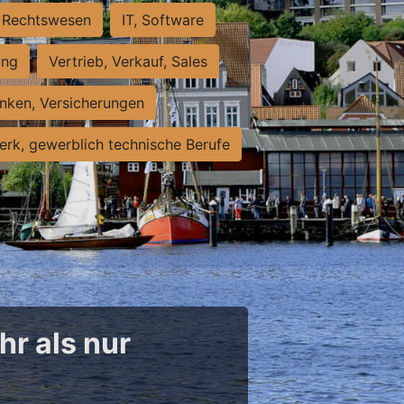
Rechtswesen
IT, Software
ung
Vertrieb, Verkauf, Sales
nken, Versicherungen
rk, gewerblich technische Berufe
hr als nur