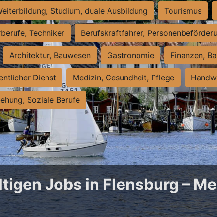
eiterbildung, Studium, duale Ausbildung
Tourismus
rberufe, Techniker
Berufskraftfahrer, Personenbeförder
Architektur, Bauwesen
Gastronomie
Finanzen, Ba
entlicher Dienst
Medizin, Gesundheit, Pflege
Handwe
iehung, Soziale Berufe
ltigen Jobs in Flensburg – Me