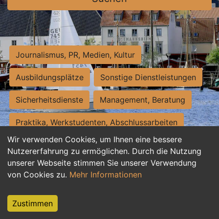
Journalismus, PR, Medien, Kultur
Ausbildungsplätze
Sonstige Dienstleistungen
Sicherheitsdienste
Management, Beratung
Praktika, Werkstudenten, Abschlussarbeiten
Wir verwenden Cookies, um Ihnen eine bessere
Personalwesen
Assistenz, Sekretariat
Nutzererfahrung zu ermöglichen. Durch die Nutzung
unserer Webseite stimmen Sie unserer Verwendung
Hilfskräfte, Aushilfs- und Nebenjobs
von Cookies zu.
Mehr Informationen
Einkauf, Logistik, Materialwirtschaft
Zustimmen
Weiterbildung, Studium, duale Ausbildung