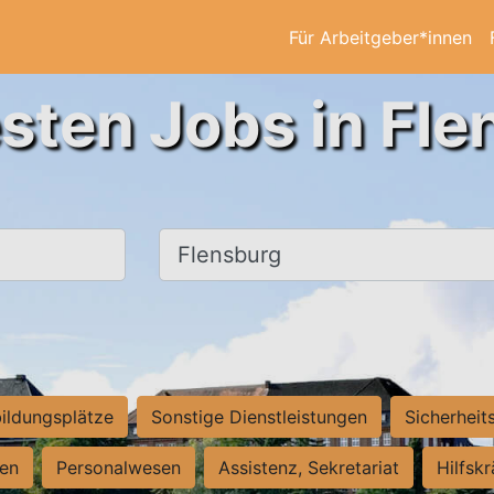
Für Arbeitgeber*innen
sten Jobs in Fl
Ort, Stadt
ildungsplätze
Sonstige Dienstleistungen
Sicherheit
ten
Personalwesen
Assistenz, Sekretariat
Hilfsk