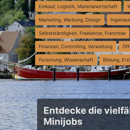
Einkauf, Logistik, Materialwirtschaft
W
Marketing, Werbung, Design
Ingenieu
Selbstständigkeit, Freelancer, Franchise
Finanzen, Controlling, Verwaltung
Öff
Forschung, Wissenschaft
Bildung, Erz
Entdecke die vielfä
Minijobs