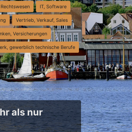
Rechtswesen
IT, Software
ung
Vertrieb, Verkauf, Sales
nken, Versicherungen
rk, gewerblich technische Berufe
hr als nur