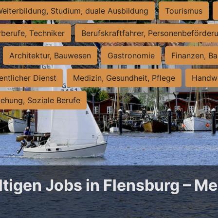
eiterbildung, Studium, duale Ausbildung
Tourismus
rberufe, Techniker
Berufskraftfahrer, Personenbeförder
Architektur, Bauwesen
Gastronomie
Finanzen, Ba
entlicher Dienst
Medizin, Gesundheit, Pflege
Handwe
iehung, Soziale Berufe
ltigen Jobs in Flensburg – Me